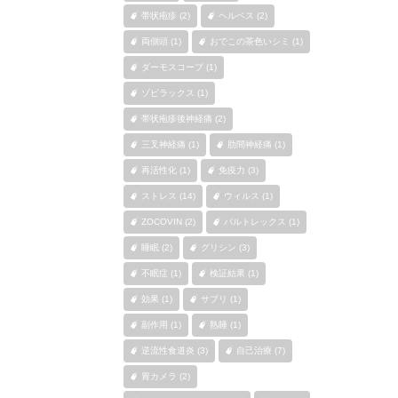
帯状疱疹 (2)
ヘルペス (2)
両側頭 (1)
おでこの茶色いシミ (1)
ダーモスコープ (1)
ゾビラックス (1)
帯状疱疹後神経痛 (2)
三叉神経痛 (1)
肋間神経痛 (1)
再活性化 (1)
免疫力 (3)
ストレス (14)
ウィルス (1)
ZOCOVIN (2)
バルトレックス (1)
睡眠 (2)
グリシン (3)
不眠症 (1)
検証結果 (1)
効果 (1)
サプリ (1)
副作用 (1)
熟睡 (1)
逆流性食道炎 (3)
自己治療 (7)
胃カメラ (2)