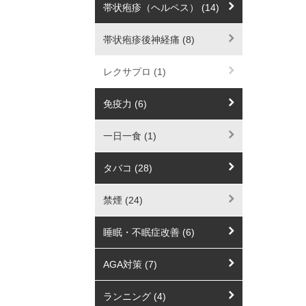
帯状疱疹（ヘルペス） (14)
帯状疱疹後神経痛 (8)
レクサプロ (1)
免疫力 (6)
一日一食 (1)
タバコ (28)
禁煙 (24)
睡眠・不眠症改善 (6)
AGA対策 (7)
ランニング (4)