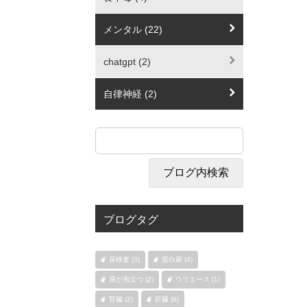
メンタル (22)
chatgpt (2)
自律神経 (2)
ブログタグ
尿検査 (3)
蛋白尿 (4)
尿が泡立つ (2)
ウリエース (1)
腎臓 (2)
肝臓 (6)