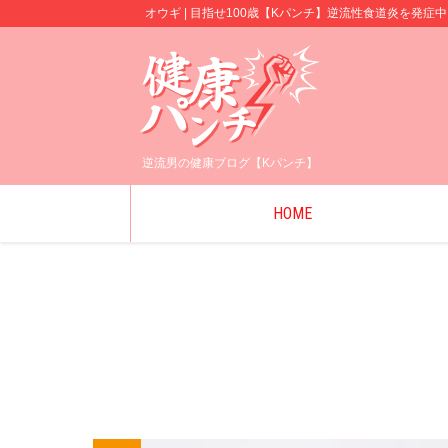
オウギ | 目指せ100歳【Kパンチ】逆流性食道炎を発症中
逆流男の健康ブログ【Kパンチ】
HOME