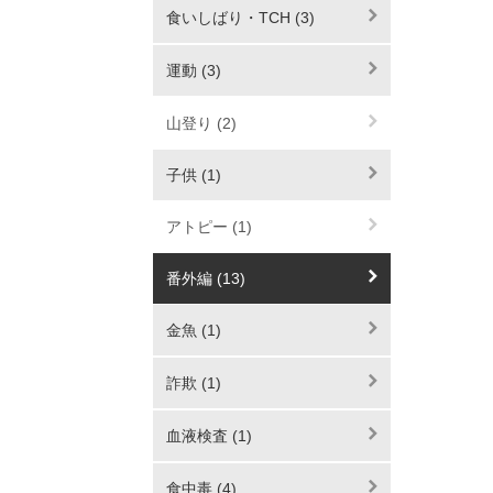
食いしばり・TCH (3)
運動 (3)
山登り (2)
子供 (1)
アトピー (1)
番外編 (13)
金魚 (1)
詐欺 (1)
血液検査 (1)
食中毒 (4)