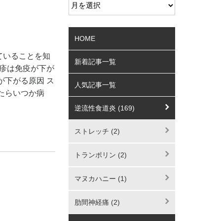
HOME
ていることを知
新着記事一覧
疱疹は免疫が下が
が下がる原因 ス
人気記事一覧
たらいつか病
逆流性食道炎 (169)
ストレッチ (2)
トランポリン (2)
マヌカハニー (1)
肋間神経痛 (2)