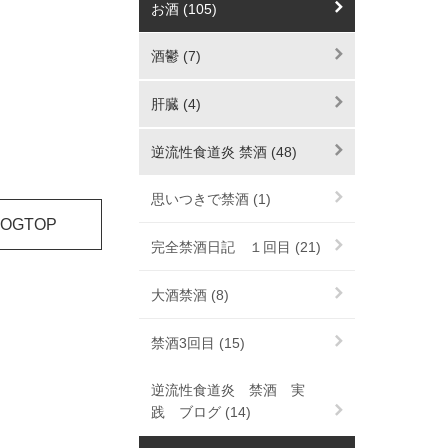
お酒 (105)
酒鬱 (7)
肝臓 (4)
逆流性食道炎 禁酒 (48)
思いつきで禁酒 (1)
LOGTOP
完全禁酒日記 １回目 (21)
大酒禁酒 (8)
禁酒3回目 (15)
逆流性食道炎 禁酒 実
践 ブログ (14)