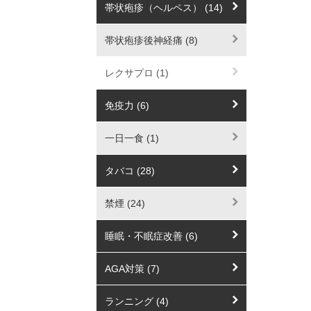
帯状疱疹（ヘルペス） (14)
帯状疱疹後神経痛 (8)
レクサプロ (1)
免疫力 (6)
一日一食 (1)
タバコ (28)
禁煙 (24)
睡眠・不眠症改善 (6)
AGA対策 (7)
ランニング (4)