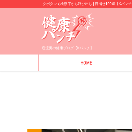
クボタンで検察庁から呼び出し | 目指せ100歳【Kパ
逆流男の健康ブログ【Kパンチ】
HOME