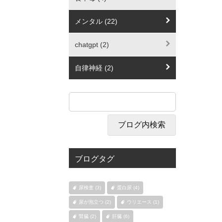
メンタル (22)
chatgpt (2)
自律神経 (2)
ブログタグ
尿検査 (3)
蛋白尿 (4)
尿が泡立つ (2)
ウリエース (1)
腎臓 (2)
肝臓 (6)