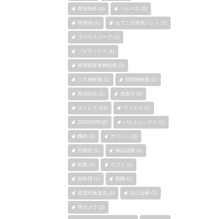
帯状疱疹 (2)
ヘルペス (2)
両側頭 (1)
おでこの茶色いシミ (1)
ダーモスコープ (1)
ゾビラックス (1)
帯状疱疹後神経痛 (2)
三叉神経痛 (1)
肋間神経痛 (1)
再活性化 (1)
免疫力 (3)
ストレス (14)
ウィルス (1)
ZOCOVIN (2)
バルトレックス (1)
睡眠 (2)
グリシン (3)
不眠症 (1)
検証結果 (1)
効果 (1)
サプリ (1)
副作用 (1)
熟睡 (1)
逆流性食道炎 (3)
自己治療 (7)
胃カメラ (2)