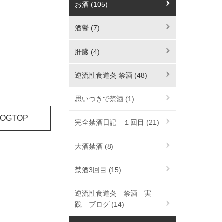
お酒 (105)
酒鬱 (7)
肝臓 (4)
逆流性食道炎 禁酒 (48)
思いつきで禁酒 (1)
LOGTOP
完全禁酒日記 １回目 (21)
大酒禁酒 (8)
禁酒3回目 (15)
逆流性食道炎 禁酒 実
践 ブログ (14)