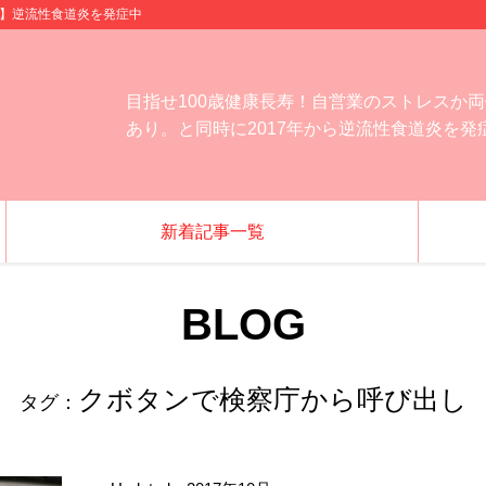
ンチ】逆流性食道炎を発症中
目指せ100歳健康長寿！自営業のストレスか
あり。と同時に2017年から逆流性食道炎を
新着記事一覧
BLOG
クボタンで検察庁から呼び出し
タグ：