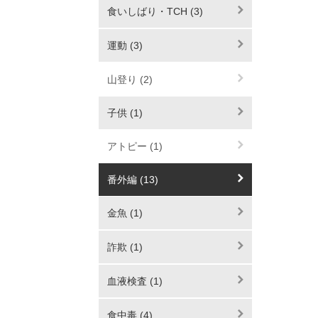
食いしばり・TCH (3)
運動 (3)
山登り (2)
子供 (1)
アトピー (1)
番外編 (13)
金魚 (1)
詐欺 (1)
血液検査 (1)
食中毒 (4)