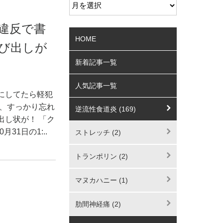
違反で書
HOME
び出しが
新着記事一覧
人気記事一覧
にしてたら軽犯
い、すっかり忘れ
逆流性食道炎 (169)
出し状が！ 「ク
1日の1:..
ストレッチ (2)
トランポリン (2)
マヌカハニー (1)
肋間神経痛 (2)