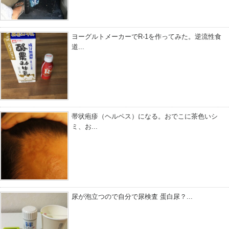
ヨーグルトメーカーでR-1を作ってみた。逆流性食
道...
帯状疱疹（ヘルペス）になる。おでこに茶色いシ
ミ、お...
尿が泡立つので自分で尿検査 蛋白尿？...