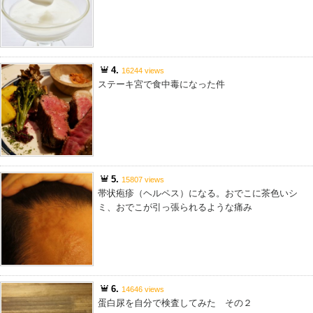
4.
16244 views
ステーキ宮で食中毒になった件
5.
15807 views
帯状疱疹（ヘルペス）になる。おでこに茶色いシ
ミ、おでこが引っ張られるような痛み
6.
14646 views
蛋白尿を自分で検査してみた その２