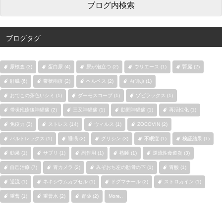
ブログタグ
尿検査 (3)
蛋白尿 (4)
尿が泡立つ (2)
ウリエース (1)
腎臓 (2)
肝臓 (6)
帯状疱疹 (2)
ヘルペス (2)
両側頭 (1)
おでこの茶色いシミ (1)
ダーモスコープ (1)
ゾビラックス (1)
帯状疱疹後神経痛 (2)
三叉神経痛 (1)
肋間神経痛 (1)
再活性化 (1)
免疫力 (3)
ストレス (14)
ウィルス (1)
ZOCOVIN (2)
バルトレックス (1)
睡眠 (2)
グリシン (3)
不眠症 (1)
検証結果 (1)
効果 (1)
サプリ (1)
副作用 (1)
熟睡 (1)
逆流性食道炎 (3)
自己治療 (7)
胃カメラ (2)
みぞおち左の肋骨の下 (1)
胃酸 (1)
逆流 (1)
ネキシウムカプセル (1)
ドグマチール (2)
ストロカイン (1)
重曹 (1)
重曹水 (2)
胃薬 (2)
More..