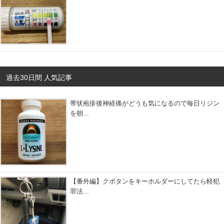
過去30日間 人気記事
帯状疱疹後神経痛がどうも気になるので毎日リジン
を朝...
【番外編】クボタンをキーホルダーにしてたら軽犯
罪法...