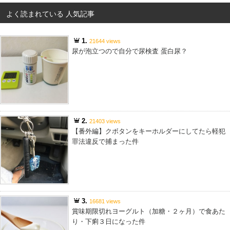
よく読まれている 人気記事
1.
21644 views
尿が泡立つので自分で尿検査 蛋白尿？
2.
21403 views
【番外編】クボタンをキーホルダーにしてたら軽犯
罪法違反で捕まった件
3.
16681 views
賞味期限切れヨーグルト（加糖・２ヶ月）で食あた
り・下痢３日になった件