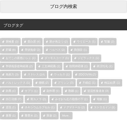
ブログタグ
尿検査 (3)
蛋白尿 (4)
尿が泡立つ (2)
ウリエース (1)
腎臓 (2)
肝臓 (6)
帯状疱疹 (2)
ヘルペス (2)
両側頭 (1)
おでこの茶色いシミ (1)
ダーモスコープ (1)
ゾビラックス (1)
帯状疱疹後神経痛 (2)
三叉神経痛 (1)
肋間神経痛 (1)
再活性化 (1)
免疫力 (3)
ストレス (14)
ウィルス (1)
ZOCOVIN (2)
バルトレックス (1)
睡眠 (2)
グリシン (3)
不眠症 (1)
検証結果 (1)
効果 (1)
サプリ (1)
副作用 (1)
熟睡 (1)
逆流性食道炎 (3)
自己治療 (7)
胃カメラ (2)
みぞおち左の肋骨の下 (1)
胃酸 (1)
逆流 (1)
ネキシウムカプセル (1)
ドグマチール (2)
ストロカイン (1)
重曹 (1)
重曹水 (2)
胃薬 (2)
More..