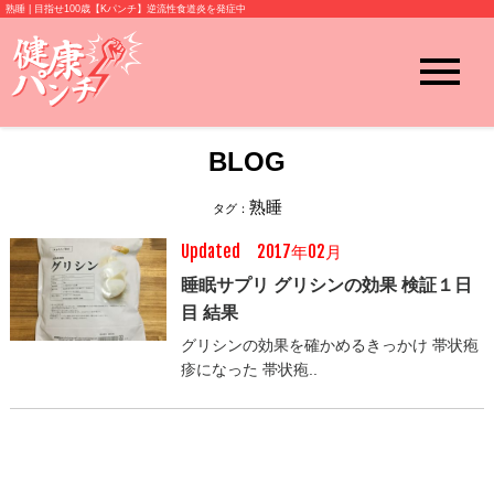
熟睡 | 目指せ100歳【Kパンチ】逆流性食道炎を発症中
BLOG
熟睡
タグ：
Updated 2017年02月
睡眠サプリ グリシンの効果 検証１日
目 結果
グリシンの効果を確かめるきっかけ 帯状疱
疹になった 帯状疱..