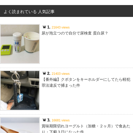
よく読まれている 人気記事
1.
21643 views
尿が泡立つので自分で尿検査 蛋白尿？
2.
21403 views
【番外編】クボタンをキーホルダーにしてたら軽犯
罪法違反で捕まった件
3.
16681 views
賞味期限切れヨーグルト（加糖・２ヶ月）で食あた
り・下痢３日になった件