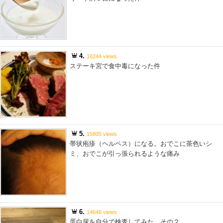
4.
16244 views
ステーキ宮で食中毒になった件
5.
15805 views
帯状疱疹（ヘルペス）になる。おでこに茶色いシ
ミ、おでこが引っ張られるような痛み
6.
14646 views
蛋白尿を自分で検査してみた その２