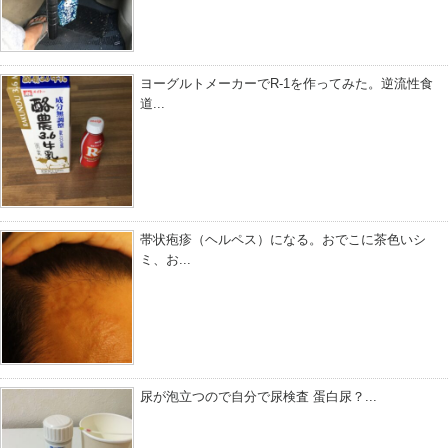
ヨーグルトメーカーでR-1を作ってみた。逆流性食
道...
帯状疱疹（ヘルペス）になる。おでこに茶色いシ
ミ、お...
尿が泡立つので自分で尿検査 蛋白尿？...