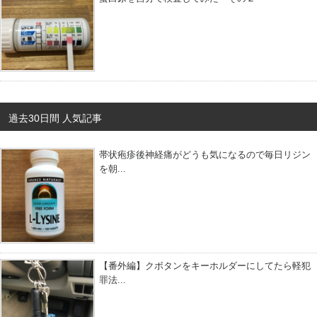
過去30日間 人気記事
帯状疱疹後神経痛がどうも気になるので毎日リジン
を朝...
【番外編】クボタンをキーホルダーにしてたら軽犯
罪法...